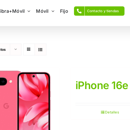
Fibra+Móvil
Móvil
Fijo
Contacto y tiendas
ctos
iPhone 16e
Detalles