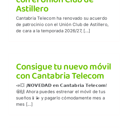
Astillero
Cantabria Telecom ha renovado su acuerdo
de patrocinio con el Unión Club de Astillero,
de cara a la temporada 2026/27, [...]
Consigue tu nuevo móvil
con Cantabria Telecom
📣💥 ¡𝗡𝗢𝗩𝗘𝗗𝗔𝗗 𝗲𝗻 𝗖𝗮𝗻𝘁𝗮𝗯𝗿𝗶𝗮 𝗧𝗲𝗹𝗲𝗰𝗼𝗺!
🤩🙌 Ahora puedes estrenar el móvil de tus
sueños📱💫 y pagarlo cómodamente mes a
mes [...]