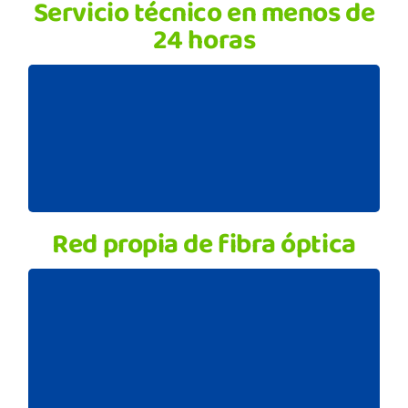
Servicio técnico en menos de
24 horas
Con Cantabria Telecom nuestros técnicos
estarán disponibles para cualquier avería e
incidencia que pueda tener y poder darte así la
más rápida de las soluciones.
Red propia de fibra óptica
Cantabria Telecom dispone de su propia
infraestructura de fibra óptica. No
dependemos de terceros, y la líneas son
exclusivas para el uso de nuestros clientes.