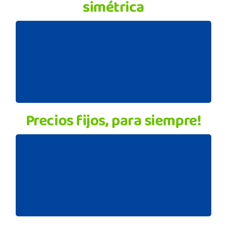
simétrica
Con Cantabria Telecom conseguirás una
velocidad para navegar por internet ultra
rápida, y tanto la subida como la bajada de
datos te resultarán igual de rápidas.
Precios fijos, para siempre!
Te respetaremos el precio y velocidad para
siempre, incluso si cambiamos tarifas. Sin
permanencia, no obligamos a nadie que no lo
quiera a seguir con nosotros.