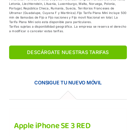
Letonia, Liechtenstein, Lituania, Luxemburgo, Malta, Noruega, Polonia,
Portugal, República Checa, Rumanía, Suecia, Territorios Franceses de
Ultramar (Guadalupe, Cuyana F y Martinica).Fijo Tarifa Plana Mini incluye 500
min de llamadas de Fijo a Fijo naciones y Fijo movil Nacional en total. La
Tarifa Plana Mini solo esta disponible para particulares.
Tarifas sujetas a disponibilidad geográfica. La empresa se reserva el derecho
a modificar o cancelar estas tarifas.
DESCÁRGATE NUESTRAS TARIFAS
CONSIGUE TU NUEVO MÓVIL
Apple iPhone SE 3 RED