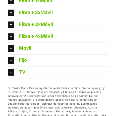
Fibra + 1xMóvil
Fibra + 2xMóvil
Fibra + 3xMóvil
Fibra + 4xMóvil
Móvil
Fijo
TV
Fijo Tarifa Plana Plus incluye llamadas ilimitadas de Fijo a Fijo naciones y fijo
EU Zona A + 500 min Fijo movil Nacional y EU Zona A. Todos los precios
incluyen el IVA. Si la televisión o deco del cliente no es compatible con
nuestra aplicación, el cliente deberá abonar 55€ por la compra de un
decodificador para poder disfrutar de nuestros canales. Los destinos
incluidos en las tarifas móviles internacionales son: Alemania, Austria,
Bélgica, Chipre, Croacia, Dinamarca, Eslovaquia, Eslovenia, Estonia,
Finlandia, Francia, Grecia, Guyana, Holanda, Hungría, Irlanda, Islandia, Italia,