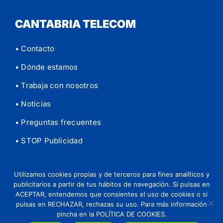
CANTABRIA TELECOM
• Contacto
• Dónde estamos
• Trabaja con nosotros
• Noticias
• Preguntas frecuentes
• STOP Publicidad
Utilizamos cookies propias y de terceros para fines analíticos y
publicitarios a partir de tus hábitos de navegación. Si pulsas en
© 2026 Cantabria Telecom |
Aviso legal
|
Política de
ACEPTAR, entendemos que consientes el uso de cookies o si
privacidad
|
Política de Cookies
pulsas en RECHAZAR, rechazas su uso. Para más información
pincha en la POLÍTICA DE COOKIES.
Instagram
Tiktok
Facebook
YouTube
LinkedIn