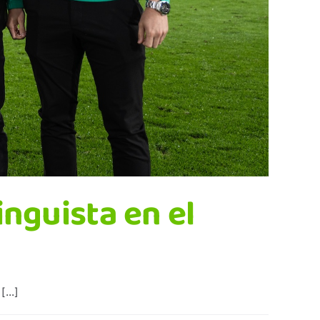
nguista en el
...]