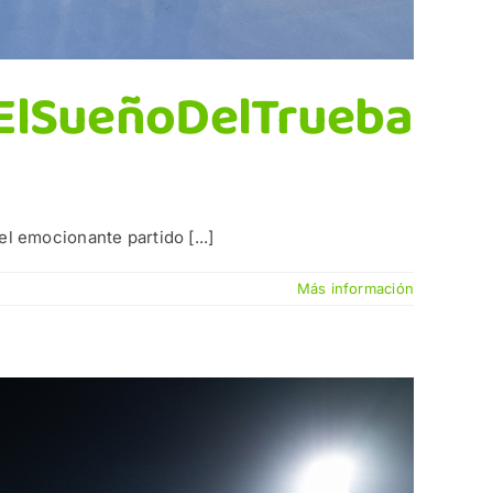
#ElSueñoDelTrueba
 emocionante partido [...]
Más información