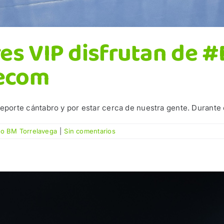
es VIP disfrutan de 
lecom
orte cántabro y por estar cerca de nuestra gente. Durante el
co BM Torrelavega
|
Sin comentarios