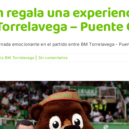
 regala una experienc
 Torrelavega – Puente 
nada emocionante en el partido entre BM Torrelavega - Puente
co BM Torrelavega
|
Sin comentarios