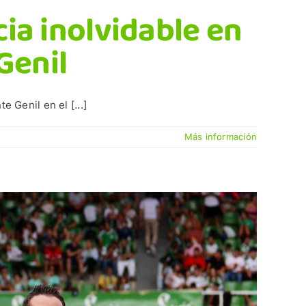
ia inolvidable en
Genil
 Genil en el [...]
Más información