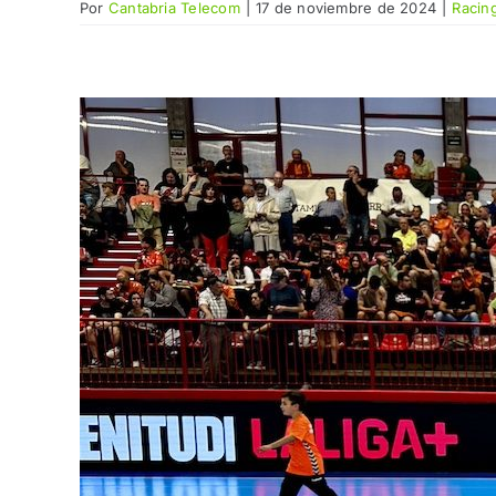
Por
Cantabria Telecom
|
17 de noviembre de 2024
|
Racin