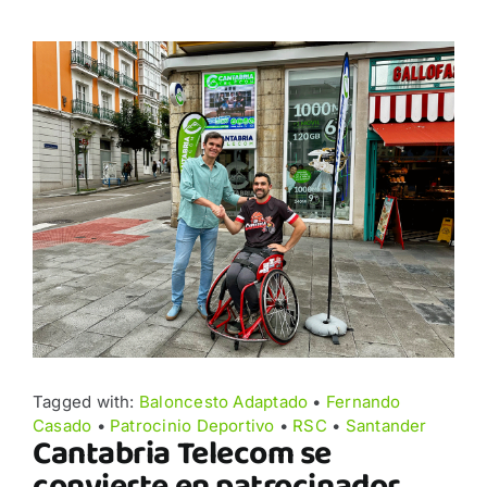
Ver
imagen
más
grande
Tagged with:
Baloncesto Adaptado
•
Fernando
Casado
•
Patrocinio Deportivo
•
RSC
•
Santander
Cantabria Telecom se