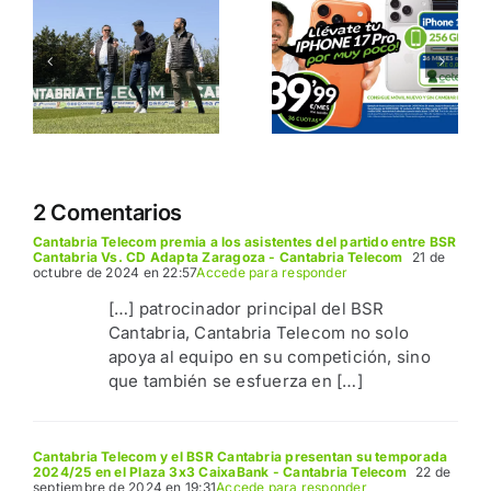
Consigue
renueva
tu nuevo
su
o
móvil con
compromi
Cantabria
con la
Telecom
tradición y
el deporte
autóctono
2 Comentarios
Cantabria Telecom premia a los asistentes del partido entre BSR
Cantabria Vs. CD Adapta Zaragoza - Cantabria Telecom
21 de
octubre de 2024 en 22:57
Accede para responder
[…] patrocinador principal del BSR
Cantabria, Cantabria Telecom no solo
apoya al equipo en su competición, sino
que también se esfuerza en […]
Cantabria Telecom y el BSR Cantabria presentan su temporada
2024/25 en el Plaza 3x3 CaixaBank - Cantabria Telecom
22 de
septiembre de 2024 en 19:31
Accede para responder