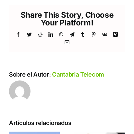
Share This Story, Choose
Your Platform!
Facebook
Twitter
Reddit
LinkedIn
WhatsApp
Telegram
Tumblr
Pinterest
Vk
Xing
Correo
electrónico
Sobre el Autor:
Cantabria Telecom
Artículos relacionados
a
Cantabria
Telecom