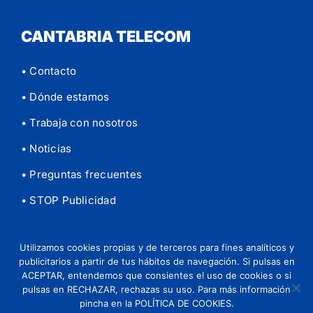
CANTABRIA TELECOM
• Contacto
• Dónde estamos
• Trabaja con nosotros
• Noticias
• Preguntas frecuentes
• STOP Publicidad
Utilizamos cookies propias y de terceros para fines analíticos y
publicitarios a partir de tus hábitos de navegación. Si pulsas en
© 2026 Cantabria Telecom |
Aviso legal
|
Política de
ACEPTAR, entendemos que consientes el uso de cookies o si
privacidad
|
Política de Cookies
pulsas en RECHAZAR, rechazas su uso. Para más información
pincha en la POLÍTICA DE COOKIES.
Instagram
Tiktok
Facebook
YouTube
LinkedIn